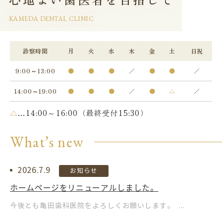
KAMEDA DENTAL CLINIC
診察時間
月
火
水
木
金
土
日祝
9:00～13:00
●
●
●
／
●
●
／
14:00～19:00
●
●
●
／
●
△
／
△
…14:00～16:00（最終受付15:30）
What’s new
2026.7.9
お知らせ
ホームページをリニューアルしました。
今後とも亀田歯科医院をよろしくお願いします。 ...